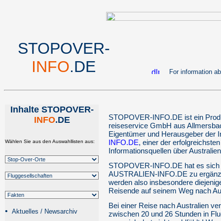
STOPOVER-
INFO
.DE
For information abou
Inhalte STOPOVER-
STOPOVER-INFO.DE ist ein Produk
INFO
.DE
reiseservice GmbH aus Allmersbach
Eigentümer und Herausgeber der In
INFO.DE
, einer der erfolgreichst
Wählen Sie aus den Auswahllisten aus:
Informationsquellen über Australien
STOPOVER-INFO.DE hat es sich z
AUSTRALIEN-INFO.DE zu ergänzen
werden also insbesondere diejenige
Reisende auf seinem Weg nach Aust
Bei einer Reise nach Australien ve
•
Aktuelles / Newsarchiv
zwischen 20 und 26 Stunden in Flu