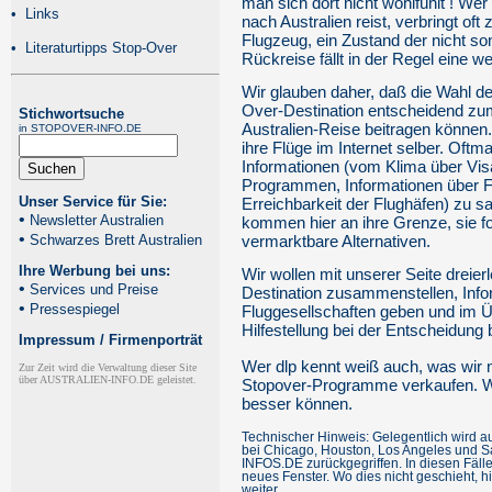
man sich dort nicht wohlfühlt ! W
•
Links
nach Australien reist, verbringt oft
Flugzeug, ein Zustand der nicht son
•
Literaturtipps Stop-Over
Rückreise fällt in der Regel eine w
Wir glauben daher, daß die Wahl de
Over-Destination entscheidend zum
Stichwortsuche
Australien-Reise beitragen könne
in STOPOVER-INFO.DE
ihre Flüge im Internet selber. Oft
Informationen (vom Klima über Vis
Programmen, Informationen über Fl
Unser Service für Sie:
Erreichbarkeit der Flughäfen) zu 
•
Newsletter Australien
kommen hier an ihre Grenze, sie fok
•
Schwarzes Brett Australien
vermarktbare Alternativen.
Ihre Werbung bei uns:
Wir wollen mit unserer Seite dreier
•
Services und Preise
Destination zusammenstellen, Info
•
Pressespiegel
Fluggesellschaften geben und im 
Hilfestellung bei der Entscheidung
Impressum / Firmenporträt
Wer dlp kennt weiß auch, was wir n
Zur Zeit wird die Verwaltung dieser Site
über AUSTRALIEN-INFO.DE geleistet.
Stopover-Programme verkaufen. Wi
besser können.
Technischer Hinweis: Gelegentlich wird
bei Chicago, Houston, Los Angeles und S
INFOS.DE zurückgegriffen. In diesen Fälle
neues Fenster. Wo dies nicht geschieht, h
weiter.