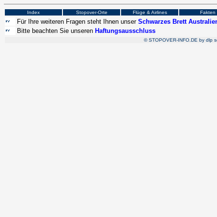
Index
Stopover-Orte
Flüge & Airlines
Fakten
Für Ihre weiteren Fragen steht Ihnen unser
Schwarzes Brett Australie
Bitte beachten Sie unseren
Haftungsausschluss
© STOPOVER-INFO.DE by
dlp 