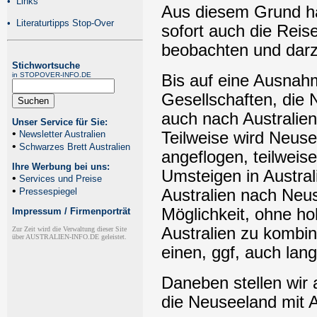
•
Links
Aus diesem Grund ha
•
Literaturtipps Stop-Over
sofort auch die Rei
beobachten und darz
Stichwortsuche
in STOPOVER-INFO.DE
Bis auf eine Ausnahme
Gesellschaften, die
auch nach Australien.
Unser Service für Sie:
•
Newsletter Australien
Teilweise wird Neus
•
Schwarzes Brett Australien
angeflogen, teilweis
Ihre Werbung bei uns:
Umsteigen in Australi
•
Services und Preise
•
Pressespiegel
Australien nach Neus
Möglichkeit, ohne h
Impressum / Firmenporträt
Australien zu kombi
Zur Zeit wird die Verwaltung dieser Site
über AUSTRALIEN-INFO.DE geleistet.
einen, ggf, auch la
Daneben stellen wir a
die Neuseeland mit A