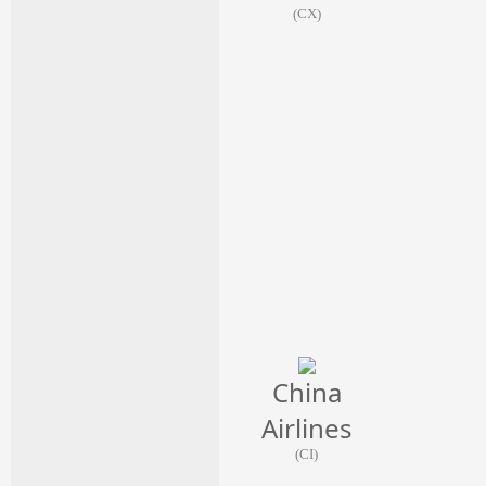
(CX)
China
Airlines
(CI)