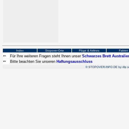
Index
Stopover-Orte
Flüge & Airlines
Fakten
Für Ihre weiteren Fragen steht Ihnen unser
Schwarzes Brett Australie
Bitte beachten Sie unseren
Haftungsausschluss
© STOPOVER-INFO.DE by
dlp 