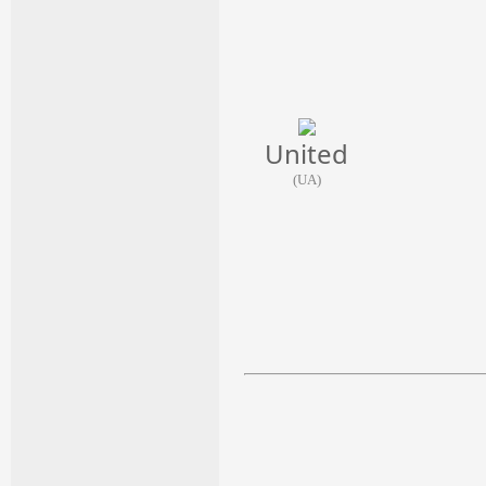
United
(UA)